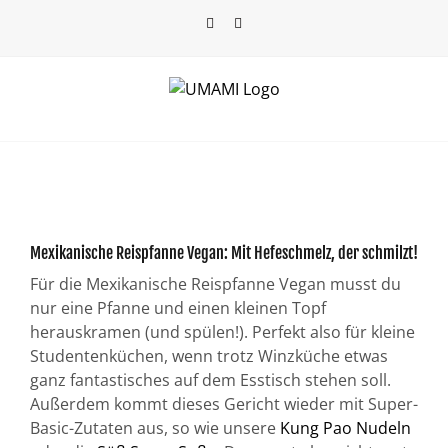
Skip
Facebook
Instagram
to
content
View
Larger
Mexikanische Reispfanne Vegan: Mit Hefeschmelz, der schmilzt!
Image
Für die Mexikanische Reispfanne Vegan musst du
nur eine Pfanne und einen kleinen Topf
herauskramen (und spülen!). Perfekt also für kleine
Studentenküchen, wenn trotz Winzküche etwas
ganz fantastisches auf dem Esstisch stehen soll.
Außerdem kommt dieses Gericht wieder mit Super-
Basic-Zutaten aus, so wie unsere
Kung Pao Nudeln