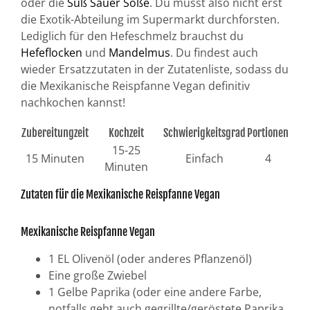
oder die
Süß Sauer Soße
. Du musst also nicht erst
die Exotik-Abteilung im Supermarkt durchforsten.
Lediglich für den Hefeschmelz brauchst du
Hefeflocken
und
Mandelmus
. Du findest auch
wieder Ersatzzutaten in der Zutatenliste, sodass du
die Mexikanische Reispfanne Vegan definitiv
nachkochen kannst!
Zubereitungzeit
Kochzeit
Schwierigkeitsgrad
Portionen
15-25
15 Minuten
Einfach
4
Minuten
Zutaten für die Mexikanische Reispfanne Vegan
Mexikanische Reispfanne Vegan
1 EL Olivenöl (oder anderes Pflanzenöl)
Eine große Zwiebel
1 Gelbe Paprika (oder eine andere Farbe,
notfalls geht auch gegrillte/geröstete Paprika