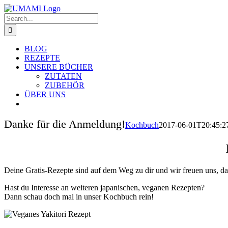
Skip
Facebook
Instagram
to
Search
content
for:
BLOG
REZEPTE
UNSERE BÜCHER
ZUTATEN
ZUBEHÖR
ÜBER UNS
Danke für die Anmeldung!
Kochbuch
2017-06-01T20:45:2
Deine Gratis-Rezepte sind auf dem Weg zu dir und wir freuen uns, das
Hast du Interesse an weiteren japanischen, veganen Rezepten?
Dann schau doch mal in unser Kochbuch rein!